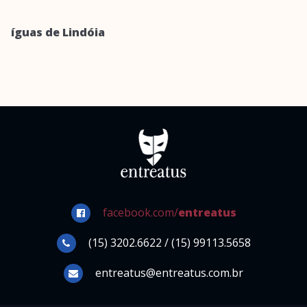
íguas de Lindóia
facebook.com/
entreatus
(15) 3202.6622 / (15) 99113.5658
entreatus@entreatus.com.br