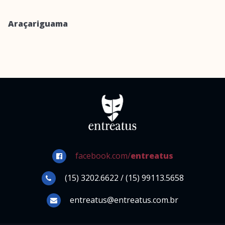
Araçariguama
facebook.com/
entreatus
(15) 3202.6622 / (15) 99113.5658
entreatus@entreatus.com.br