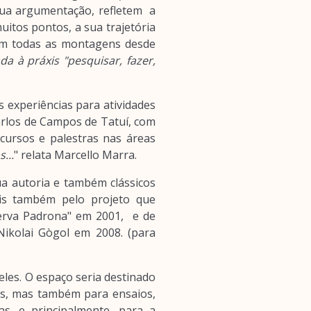
sua argumentação, refletem a
uitos pontos, a sua trajetória
em todas as montagens desde
da à práxis "pesquisar, fazer,
experiências para atividades
arlos de Campos de Tatuí, com
cursos e palestras nas áreas
...
" relata Marcello Marra.
ua autoria e também clássicos
is também pelo projeto que
Serva Padrona" em 2001, e de
ikolai Gògol em 2008. (para
les. O espaço seria destinado
us, mas também para ensaios,
s, e principalmente, para a