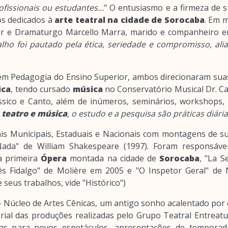
ofissionais ou estudantes...
" O entusiasmo e a firmeza de 
os dedicados à
arte teatral na cidade de Sorocaba
. Em m
or e Dramaturgo Marcello Marra, marido e companheiro 
alho foi pautado pela ética, seriedade e compromisso, alia
.
m Pedagogia do Ensino Superior, ambos direcionaram suas 
ica
, tendo cursado
música
no Conservatório Musical Dr. C
ssico e Canto, além de inúmeros, seminários, workshops, 
z
teatro e música
, o estudo e a pesquisa são práticas diárias
vais Municipais, Estaduais e Nacionais com montagens de s
ada" de William Shakespeare (1997). Foram responsáve
a primeira
Ópera
montada na cidade de
Sorocaba
, "La 
 Fidalgo" de Molière em 2005 e "O Inspetor Geral" de N
seus trabalhos, vide "Histórico")
 Núcleo de Artes Cênicas, um antigo sonho acalentado por e
rial das produções realizadas pelo Grupo Teatral Entreat
as para novos espetáculos, apresentações de temporada