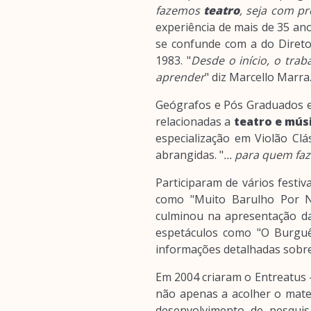
fazemos
teatro
, seja com pr
experiência de mais de 35 an
se confunde com a do Diret
1983. "
Desde o início, o trab
aprender
" diz Marcello Marra
Geógrafos e Pós Graduados e
relacionadas a
teatro e mús
especialização em Violão Clá
abrangidas. "
... para quem fa
Participaram de vários festi
como "Muito Barulho Por N
culminou na apresentação d
espetáculos como "O Burguês
informações detalhadas sobre 
Em 2004 criaram o Entreatus -
não apenas a acolher o mate
desenvolvimento de pesquis