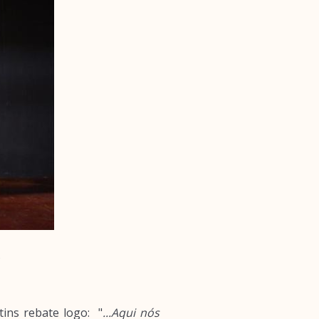
s
tins rebate logo: "
...Aqui nós