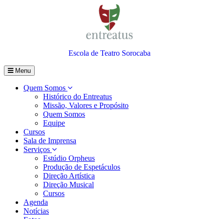
Escola de Teatro Sorocaba
Menu
Quem Somos
Histórico do Entreatus
Missão, Valores e Propósito
Quem Somos
Equipe
Cursos
Sala de Imprensa
Serviços
Estúdio Orpheus
Produção de Espetáculos
Direção Artística
Direção Musical
Cursos
Agenda
Notícias