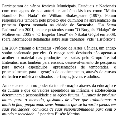
Participaram de vários festivais Municipais, Estaduais e Nacionais
com montagens de sua autoria e também clássicos como "Muito
Barulho Por Nada" de William Shakespeare (1997). Foram
responsáveis também pelo projeto que culminou na apresentação da
primeira
Ópera
montada na cidade de
Sorocaba
, "La Serva
Padrona" em 2001, e de espetáculos como "O Burguês Fidalgo" de
Molière em 2005 e "O Inspetor Geral" de Nikolai Gògol em 2008.
(para informações detalhadas sobre seus trabalhos, vide "Histórico")
Em 2004 criaram o Entreatus - Núcleo de Artes Cênicas, um antigo
sonho acalentado por eles. O espaço seria destinado não apenas a
acolher o material das produções realizadas pelo Grupo Teatral
Entreatus, mas também para ensaios, desenvolvimento de pesquisas
para novos espetáculos, apresentações de temporadas, e
principalmente, para a geração de conhecimento, através de
cursos
de teatro e música
destinados a crianças, jovens e adultos.
Ambos acreditam no poder da transformação através da educação e
da cultura e que os valores aprendidos na infância e adolescência
determinam a personalidade e as ações futuras. "
...Antes de produzir
atores para o mercado, gostamos de dizer que trabalhamos a
matéria fina, preparando seres humanos que se tornarão plenos em
suas realizações, convictos de suas responsabilidades para com o
mundo e sociedade...
" pondera Eliséte Martins.