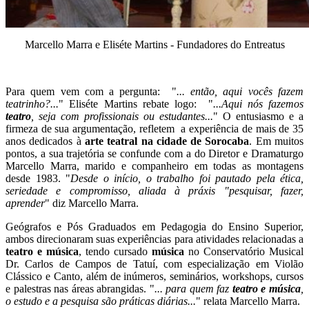
Marcello Marra e Eliséte Martins - Fundadores do Entreatus
Para quem vem com a pergunta: "
... então, aqui vocês fazem
teatrinho?...
" Eliséte Martins rebate logo: "
...Aqui nós fazemos
teatro
, seja com profissionais ou estudantes...
" O entusiasmo e a
firmeza de sua argumentação, refletem a experiência de mais de 35
anos dedicados à
arte teatral na cidade de Sorocaba
. Em muitos
pontos, a sua trajetória se confunde com a do Diretor e Dramaturgo
Marcello Marra, marido e companheiro em todas as montagens
desde 1983. "
Desde o início, o trabalho foi pautado pela ética,
seriedade e compromisso, aliada à práxis "pesquisar, fazer,
aprender
" diz Marcello Marra.
Geógrafos e Pós Graduados em Pedagogia do Ensino Superior,
ambos direcionaram suas experiências para atividades relacionadas a
teatro e música
, tendo cursado
música
no Conservatório Musical
Dr. Carlos de Campos de Tatuí, com especialização em Violão
Clássico e Canto, além de inúmeros, seminários, workshops, cursos
e palestras nas áreas abrangidas. "
... para quem faz
teatro e música
,
o estudo e a pesquisa são práticas diárias...
" relata Marcello Marra.