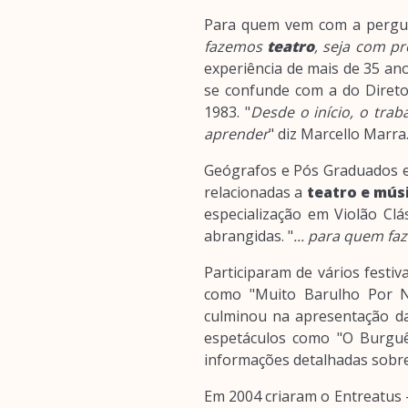
Para quem vem com a pergu
fazemos
teatro
, seja com pr
experiência de mais de 35 an
se confunde com a do Diret
1983. "
Desde o início, o trab
aprender
" diz Marcello Marra
Geógrafos e Pós Graduados e
relacionadas a
teatro e mús
especialização em Violão Clá
abrangidas. "
... para quem fa
Participaram de vários festi
como "Muito Barulho Por N
culminou na apresentação d
espetáculos como "O Burguês
informações detalhadas sobre 
Em 2004 criaram o Entreatus -