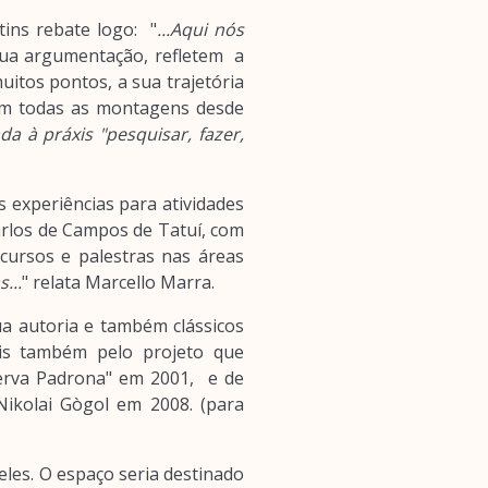
tins rebate logo: "
...Aqui nós
sua argumentação, refletem a
uitos pontos, a sua trajetória
em todas as montagens desde
da à práxis "pesquisar, fazer,
experiências para atividades
arlos de Campos de Tatuí, com
cursos e palestras nas áreas
...
" relata Marcello Marra.
ua autoria e também clássicos
is também pelo projeto que
Serva Padrona" em 2001, e de
ikolai Gògol em 2008. (para
les. O espaço seria destinado