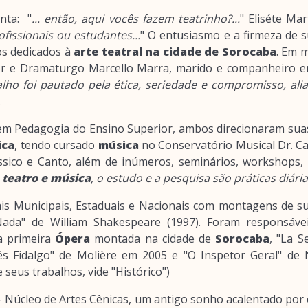
nta: "
... então, aqui vocês fazem teatrinho?...
" Eliséte Mar
ofissionais ou estudantes...
" O entusiasmo e a firmeza de 
os dedicados à
arte teatral na cidade de Sorocaba
. Em m
or e Dramaturgo Marcello Marra, marido e companheiro 
alho foi pautado pela ética, seriedade e compromisso, alia
.
m Pedagogia do Ensino Superior, ambos direcionaram suas 
ica
, tendo cursado
música
no Conservatório Musical Dr. C
ssico e Canto, além de inúmeros, seminários, workshops, 
z
teatro e música
, o estudo e a pesquisa são práticas diárias
vais Municipais, Estaduais e Nacionais com montagens de s
ada" de William Shakespeare (1997). Foram responsáve
a primeira
Ópera
montada na cidade de
Sorocaba
, "La 
 Fidalgo" de Molière em 2005 e "O Inspetor Geral" de N
seus trabalhos, vide "Histórico")
 Núcleo de Artes Cênicas, um antigo sonho acalentado por e