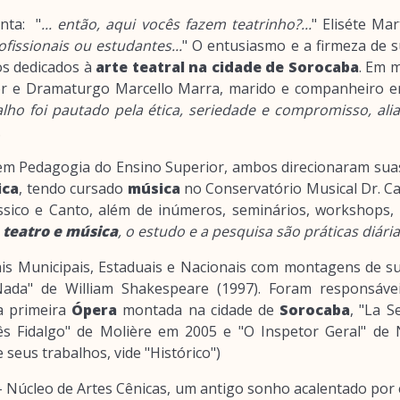
nta: "
... então, aqui vocês fazem teatrinho?...
" Eliséte Mar
ofissionais ou estudantes...
" O entusiasmo e a firmeza de 
os dedicados à
arte teatral na cidade de Sorocaba
. Em m
or e Dramaturgo Marcello Marra, marido e companheiro 
alho foi pautado pela ética, seriedade e compromisso, alia
.
m Pedagogia do Ensino Superior, ambos direcionaram suas 
ica
, tendo cursado
música
no Conservatório Musical Dr. C
ssico e Canto, além de inúmeros, seminários, workshops, 
z
teatro e música
, o estudo e a pesquisa são práticas diárias
vais Municipais, Estaduais e Nacionais com montagens de s
ada" de William Shakespeare (1997). Foram responsáve
a primeira
Ópera
montada na cidade de
Sorocaba
, "La 
 Fidalgo" de Molière em 2005 e "O Inspetor Geral" de N
seus trabalhos, vide "Histórico")
 Núcleo de Artes Cênicas, um antigo sonho acalentado por e