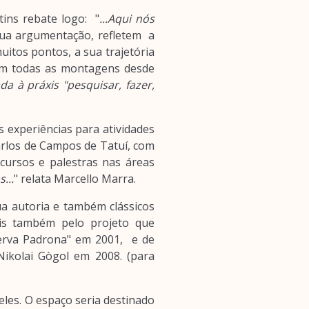
tins rebate logo: "
...Aqui nós
sua argumentação, refletem a
uitos pontos, a sua trajetória
em todas as montagens desde
da à práxis "pesquisar, fazer,
experiências para atividades
arlos de Campos de Tatuí, com
cursos e palestras nas áreas
...
" relata Marcello Marra.
ua autoria e também clássicos
is também pelo projeto que
Serva Padrona" em 2001, e de
ikolai Gògol em 2008. (para
les. O espaço seria destinado