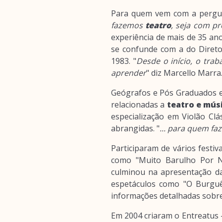
Para quem vem com a pergu
fazemos
teatro
, seja com pr
experiência de mais de 35 an
se confunde com a do Diret
1983. "
Desde o início, o trab
aprender
" diz Marcello Marra
Geógrafos e Pós Graduados e
relacionadas a
teatro e mús
especialização em Violão Clá
abrangidas. "
... para quem fa
Participaram de vários festi
como "Muito Barulho Por N
culminou na apresentação d
espetáculos como "O Burguês
informações detalhadas sobre 
Em 2004 criaram o Entreatus -