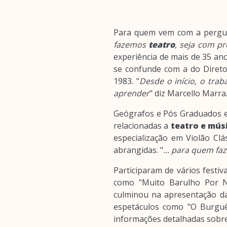
Para quem vem com a pergu
fazemos
teatro
, seja com pr
experiência de mais de 35 an
se confunde com a do Diret
1983. "
Desde o início, o trab
aprender
" diz Marcello Marra
Geógrafos e Pós Graduados e
relacionadas a
teatro e mús
especialização em Violão Clá
abrangidas. "
... para quem fa
Participaram de vários festi
como "Muito Barulho Por N
culminou na apresentação d
espetáculos como "O Burguês
informações detalhadas sobre 