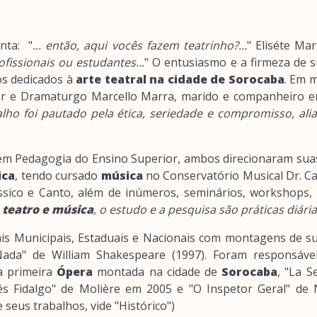
nta: "
... então, aqui vocês fazem teatrinho?...
" Eliséte Mar
ofissionais ou estudantes...
" O entusiasmo e a firmeza de 
os dedicados à
arte teatral na cidade de Sorocaba
. Em m
or e Dramaturgo Marcello Marra, marido e companheiro 
alho foi pautado pela ética, seriedade e compromisso, alia
.
m Pedagogia do Ensino Superior, ambos direcionaram suas 
ica
, tendo cursado
música
no Conservatório Musical Dr. C
ssico e Canto, além de inúmeros, seminários, workshops, 
z
teatro e música
, o estudo e a pesquisa são práticas diárias
vais Municipais, Estaduais e Nacionais com montagens de s
ada" de William Shakespeare (1997). Foram responsáve
a primeira
Ópera
montada na cidade de
Sorocaba
, "La 
 Fidalgo" de Molière em 2005 e "O Inspetor Geral" de N
seus trabalhos, vide "Histórico")