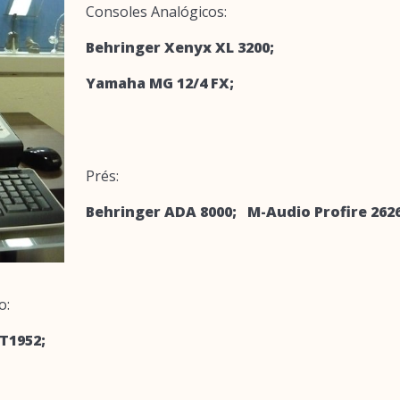
Consoles Analógicos:
Behringer Xenyx XL 3200;
Yamaha MG 12/4 FX;
Prés:
Behringer ADA 8000; M-Audio Profire 26
o:
T1952;