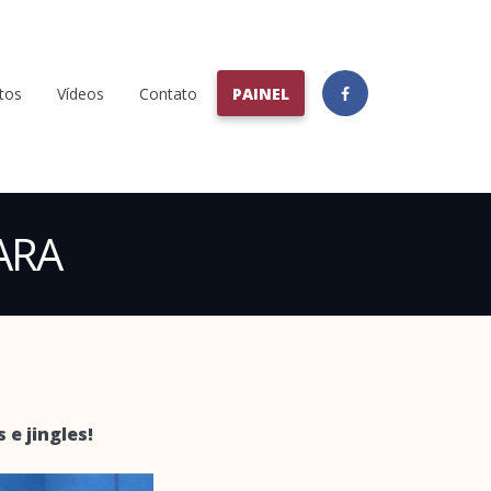
tos
Vídeos
Contato
PAINEL
ARA
 e jingles!